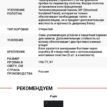
Терморазрыв (термомост) из натуральной
пробки по периметру полотна. Внутри полотна
установлена конструкционная
УТЕПЛЕНИЕ
теплоизоляционная панель SIP (Structural
ПОЛОТНА
Insulated Panel), которая не только
обеспечивает необходимую тепло- и
шумоизоляцию, но и придает дополнительную
жесткость и прочность дверному блоку
ТИП КОРОБКИ
Открытый
Семь усиливающих уголков и защитный карман
для замков. Дополнительную стойкость ко
УСИЛЕНИЕ
взлому обеспечивают два противосъемных
штыря
Блок крепится анкерными болтами через
КРЕПЛЕНИЕ
коробку (8 отверстий) или с использованием
монтажных пластин (6 шт. в комплекте)
РАЗМЕР
ПРОЕМА В
196/77, 87
СВЕТУ, СМ
СТРАНА
Россия
ПРОИЗВОДСТВА
РЕКОМЕНДУЕМ
Райт