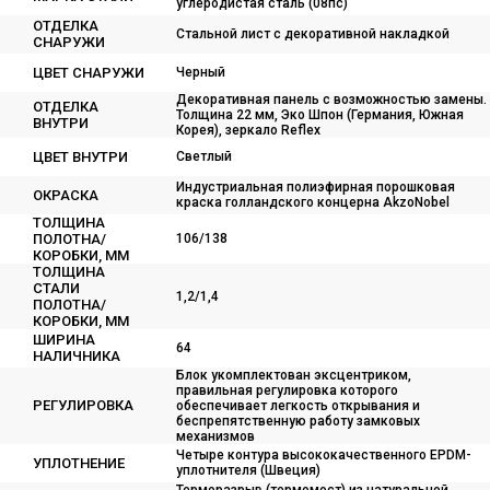
углеродистая сталь (08пс)
ОТДЕЛКА
Стальной лист с декоративной накладкой
СНАРУЖИ
ЦВЕТ СНАРУЖИ
Черный
Декоративная панель с возможностью замены.
ОТДЕЛКА
Толщина 22 мм, Эко Шпон (Германия, Южная
ВНУТРИ
Корея), зеркало Reflex
ЦВЕТ ВНУТРИ
Светлый
Индустриальная полиэфирная порошковая
ОКРАСКА
краска голландского концерна AkzoNobel
ТОЛЩИНА
ПОЛОТНА/
106/138
КОРОБКИ, ММ
ТОЛЩИНА
СТАЛИ
1,2/1,4
ПОЛОТНА/
КОРОБКИ, ММ
ШИРИНА
64
НАЛИЧНИКА
Блок укомплектован эксцентриком,
правильная регулировка которого
РЕГУЛИРОВКА
обеспечивает легкость открывания и
беспрепятственную работу замковых
механизмов
Четыре контура высококачественного EPDM-
УПЛОТНЕНИЕ
уплотнителя (Швеция)