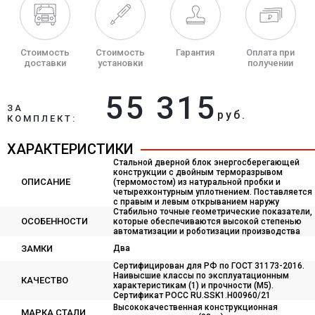
Стоимость
Стоимость
Гарантия
Оплата при
доставки
установки
получении
55 315
ЗА
руб.
КОМПЛЕКТ:
ХАРАКТЕРИСТИКИ
Стальной дверной блок энергосберегающей
конструкции с двойным терморазрывом
ОПИСАНИЕ
(термомостом) из натуральной пробки и
четырехконтурным уплотнением. Поставляется
с правым и левым открыванием наружу
Стабильно точные геометрические показатели,
ОСОБЕННОСТИ
которые обеспечиваются высокой степенью
автоматизации и роботизации производства
ЗАМКИ
Два
Сертифицирован для РФ по ГОСТ 31173-2016.
Наивысшие классы по эксплуатационным
КАЧЕСТВО
характеристикам (1) и прочности (М5).
Сертификат POCC RU.SSK1.H00960/21
Высококачественная конструкционная
МАРКА СТАЛИ