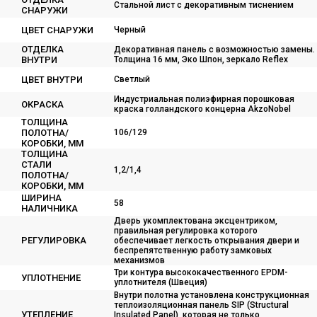
Стальной лист с декоративным тиснением
СНАРУЖИ
ЦВЕТ СНАРУЖИ
Черный
ОТДЕЛКА
Декоративная панель с возможностью замены.
ВНУТРИ
Толщина 16 мм, Эко Шпон, зеркало Reflex
ЦВЕТ ВНУТРИ
Светлый
Индустриальная полиэфирная порошковая
ОКРАСКА
краска голландского концерна AkzoNobel
ТОЛЩИНА
ПОЛОТНА/
106/129
КОРОБКИ, ММ
ТОЛЩИНА
СТАЛИ
1,2/1,4
ПОЛОТНА/
КОРОБКИ, ММ
ШИРИНА
58
НАЛИЧНИКА
Дверь укомплектована эксцентриком,
правильная регулировка которого
РЕГУЛИРОВКА
обеспечивает легкость открывания двери и
беспрепятственную работу замковых
механизмов
Три контура высококачественного EPDM-
УПЛОТНЕНИЕ
уплотнителя (Швеция)
Внутри полотна установлена конструкционная
теплоизоляционная панель SIP (Structural
УТЕПЛЕНИЕ
Insulated Panel), которая не только