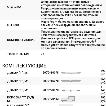
Отличается высокой* стойкостью к
истиранию и механическим повреждениям.
ОТДЕЛКА
Репродукция натуральных материалов —
Super Realistic. Отделка осуществляется с
использованием PUR-клея необратимой
полимеризации
Magic Fog — белое сатинированное. Дешевое
СТЕКЛО
стекло с пескоструйной обработкой не
используем
Телескопические погонажные изделия для
качественного регулируемого монтажа.
Дверная коробка с TPE-уплотнителем для
КОМПЛЕКТУЮЩИЕ
мягкого закрывания, благодаря особой
форме уплотнителя отсутствует закусывание
со стороны петель
ТОЛЩИНА, ММ
36
КОМПЛЕКТУЮЩИЕ
590
ДОБОР "Т", M:
2070*100*8
руб.
860
ДОБОР "Т", M:
2070*150*8
руб.
1
ДОБОР "Т", M:
2070*200*8
140
руб.
КОРОБКА "Т" (У,П)
790
2070*70*32
M:
руб.
НАЛИЧНИК "Т"
490