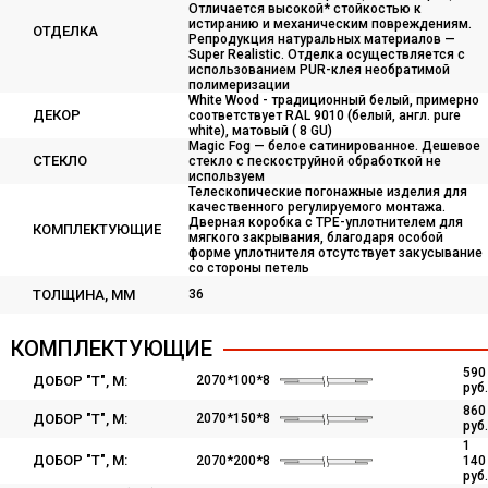
Отличается высокой* стойкостью к
истиранию и механическим повреждениям.
ОТДЕЛКА
Репродукция натуральных материалов —
Super Realistic. Отделка осуществляется с
использованием PUR-клея необратимой
полимеризации
White Wood - традиционный белый, примерно
ДЕКОР
соответствует RAL 9010 (белый, англ. pure
white), матовый ( 8 GU)
Magic Fog — белое сатинированное. Дешевое
СТЕКЛО
стекло с пескоструйной обработкой не
используем
Телескопические погонажные изделия для
качественного регулируемого монтажа.
Дверная коробка с TPE-уплотнителем для
КОМПЛЕКТУЮЩИЕ
мягкого закрывания, благодаря особой
форме уплотнителя отсутствует закусывание
со стороны петель
ТОЛЩИНА, ММ
36
КОМПЛЕКТУЮЩИЕ
590
ДОБОР "Т", M:
2070*100*8
руб.
860
ДОБОР "Т", М:
2070*150*8
руб.
1
ДОБОР "Т", М:
2070*200*8
140
руб.