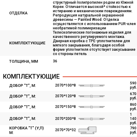
структурный полипропилен родом из Южной
Кореи. Отличается высокой* стойкостью к
истиранию и механическим повреждениям.
ОТДЕЛКА
Репродукция натуральной окрашенной
древесины — Painted Wood. Отделка
осуществляется с использованием PUR-клея
необратимой полимеризации
Телескопические погонажные изделия для
качественного регулируемого монтажа.
Дверная коробка с TPE-уплотнителем для
КОМПЛЕКТУЮЩИЕ
мягкого закрывания, благодаря особой
форме уплотнителя отсутствует закусывание
со стороны петель
ТОЛЩИНА, ММ
36
КОМПЛЕКТУЮЩИЕ
590
ДОБОР "Т", M:
2070*100*8
руб.
670
ДОБОР "Т", М:
2070*120*8
руб.
860
ДОБОР "Т", М:
2070*150*8
руб.
1
ДОБОР "Т", М:
2070*200*8
140
руб.
КОРОБКА "Т" (У,П)
790
2070*70*32
М:
руб.