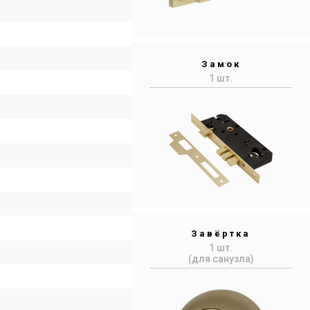
Замок
1 шт.
Завёртка
1 шт.
(для санузла)