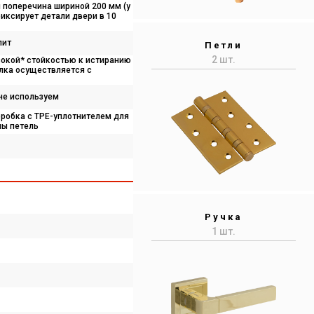
 поперечина шириной 200 мм (у
фиксирует детали двери в 10
лит
Петли
2 шт.
сокой* стойкостью к истиранию
елка осуществляется с
 не используем
робка с TPE-уплотнителем для
ны петель
Ручка
1 шт.