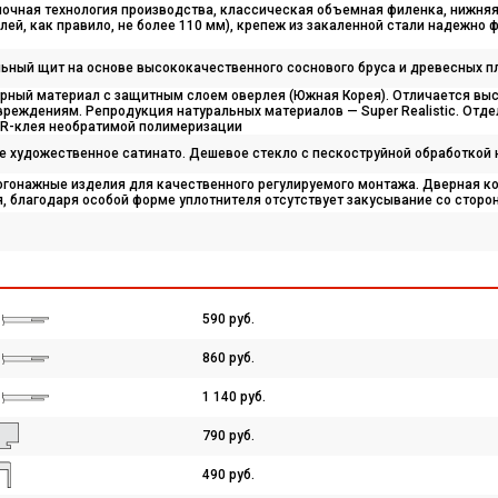
мочная технология производства, классическая объемная филенка, нижняя
лей, как правило, не более 110 мм), крепеж из закаленной стали надежно 
ьный щит на основе высококачественного соснового бруса и древесных п
урный материал с защитным слоем оверлея (Южная Корея). Отличается вы
реждениям. Репродукция натуральных материалов — Super Realistic. Отд
R-клея необратимой полимеризации
лое художественное сатинато. Дешевое стекло с пескоструйной обработкой
огонажные изделия для качественного регулируемого монтажа. Дверная ко
, благодаря особой форме уплотнителя отсутствует закусывание со сторо
590 руб.
860 руб.
1 140 руб.
790 руб.
490 руб.