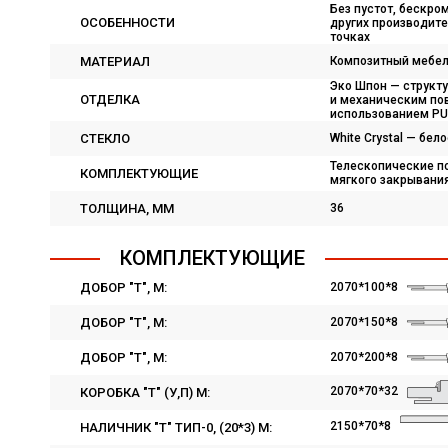
Без пустот, бескро
ОСОБЕННОСТИ
других производите
точках
МАТЕРИАЛ
Композитный мебел
Эко Шпон — структ
ОТДЕЛКА
и механическим пов
использованием PU
СТЕКЛО
White Сrystal — бе
Телескопические п
КОМПЛЕКТУЮЩИЕ
мягкого закрывания
ТОЛЩИНА, ММ
36
КОМПЛЕКТУЮЩИЕ
ДОБОР "Т", M:
2070*100*8
ДОБОР "Т", M:
2070*150*8
ДОБОР "Т", M:
2070*200*8
2070*70*32
КОРОБКА "Т" (У,П) M:
2150*70*8
НАЛИЧНИК "Т" ТИП-0, (20*3) M: