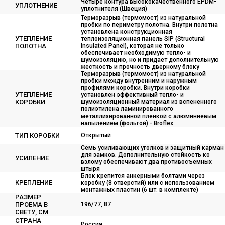
Четыре контура высококачественного EPDM-
УПЛОТНЕНИЕ
уплотнителя (Швеция)
Терморазрыв (термомост) из натуральной
пробки по периметру полотна. Внутри полотна
установлена конструкционная
УТЕПЛЕНИЕ
теплоизоляционная панель SIP (Structural
ПОЛОТНА
Insulated Panel), которая не только
обеспечивает необходимую тепло- и
шумоизоляцию, но и придает дополнительную
жесткость и прочность дверному блоку
Терморазрыв (термомост) из натуральной
пробки между внутренним и наружным
профилями коробки. Внутри коробки
УТЕПЛЕНИЕ
установлен эффективный тепло- и
КОРОБКИ
шумоизоляционный материал из вспененного
полиэтилена ламинированного
металлизированной пленкой с алюминиевым
напылением (фольгой) - Broflex
ТИП КОРОБКИ
Открытый
Семь усиливающих уголков и защитный карман
для замков. Дополнительную стойкость ко
УСИЛЕНИЕ
взлому обеспечивают два противосъемных
штыря
Блок крепится анкерными болтами через
КРЕПЛЕНИЕ
коробку (8 отверстий) или с использованием
монтажных пластин (6 шт. в комплекте)
РАЗМЕР
ПРОЕМА В
196/77, 87
СВЕТУ, СМ
СТРАНА
Россия