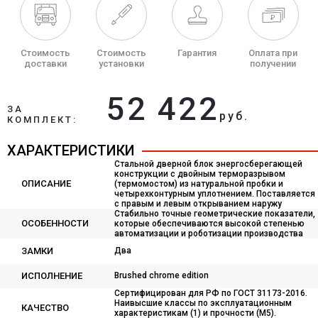
Стоимость
Стоимость
Гарантия
Оплата при
доставки
установки
получении
52 422
ЗА
руб.
КОМПЛЕКТ:
ХАРАКТЕРИСТИКИ
Стальной дверной блок энергосберегающей
конструкции с двойным терморазрывом
ОПИСАНИЕ
(термомостом) из натуральной пробки и
четырехконтурным уплотнением. Поставляется
с правым и левым открыванием наружу
Стабильно точные геометрические показатели,
ОСОБЕННОСТИ
которые обеспечиваются высокой степенью
автоматизации и роботизации производства
ЗАМКИ
Два
ИСПОЛНЕНИЕ
Brushed chrome edition
Сертифицирован для РФ по ГОСТ 31173-2016.
Наивысшие классы по эксплуатационным
КАЧЕСТВО
характеристикам (1) и прочности (М5).