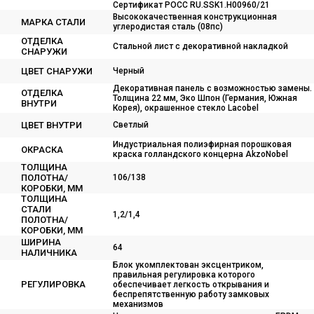
Сертификат POCC RU.SSK1.H00960/21
Высококачественная конструкционная
МАРКА СТАЛИ
углеродистая сталь (08пс)
ОТДЕЛКА
Стальной лист с декоративной накладкой
СНАРУЖИ
ЦВЕТ СНАРУЖИ
Черный
Декоративная панель с возможностью замены.
ОТДЕЛКА
Толщина 22 мм, Эко Шпон (Германия, Южная
ВНУТРИ
Корея), окрашенное стекло Lacobel
ЦВЕТ ВНУТРИ
Светлый
Индустриальная полиэфирная порошковая
ОКРАСКА
краска голландского концерна AkzoNobel
ТОЛЩИНА
ПОЛОТНА/
106/138
КОРОБКИ, ММ
ТОЛЩИНА
СТАЛИ
1,2/1,4
ПОЛОТНА/
КОРОБКИ, ММ
ШИРИНА
64
НАЛИЧНИКА
Блок укомплектован эксцентриком,
правильная регулировка которого
РЕГУЛИРОВКА
обеспечивает легкость открывания и
беспрепятственную работу замковых
механизмов