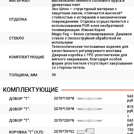
МАТЕРИАЛ
высококачественного соснового бруса и
древесных плит
Эко Шпон — структурный материал с
защитным лаком, отличается высокой*
стойкостью к истиранию и механическим
ОТДЕЛКА
повреждениям. Отделка осуществляется с
использованием PUR-клея необратимой
полимеризации. Южная Корея
Magic Fog — белое сатинированное. Дешевое
СТЕКЛО
стекло с пескоструйной обработкой не
используем
Телескопические погонажные изделия для
качественного регулируемого монтажа.
Дверная коробка с TPE-уплотнителем для
КОМПЛЕКТУЮЩИЕ
мягкого закрывания, благодаря особой
форме уплотнителя отсутствует закусывание
со стороны петель
ТОЛЩИНА, ММ
36
КОМПЛЕКТУЮЩИЕ
540
ДОБОР "Т":
2070*100*8
руб.
810
ДОБОР "Т":
2070*150*8
руб.
1
ДОБОР "Т":
2070*200*8
040
руб.
730
2070*70*32
КОРОБКА "Т" (У,П):