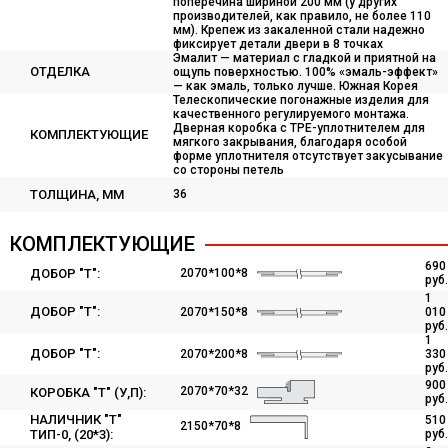
поперечина шириной 200 мм (у других
производителей, как правило, не более 110
мм). Крепеж из закаленной стали надежно
фиксирует детали двери в 8 точках
Эмалит — материал с гладкой и приятной на
ОТДЕЛКА
ощупь поверхностью. 100% «эмаль-эффект»
— как эмаль, только лучше. Южная Корея
Телескопические погонажные изделия для
качественного регулируемого монтажа.
Дверная коробка с TPE-уплотнителем для
КОМПЛЕКТУЮЩИЕ
мягкого закрывания, благодаря особой
форме уплотнителя отсутствует закусывание
со стороны петель
ТОЛЩИНА, ММ
36
КОМПЛЕКТУЮЩИЕ
690
ДОБОР "Т":
2070*100*8
руб.
1
ДОБОР "Т":
2070*150*8
010
руб.
1
ДОБОР "Т":
2070*200*8
330
руб.
900
2070*70*32
КОРОБКА "Т" (У,П):
руб.
НАЛИЧНИК "Т"
510
2150*70*8
ТИП-0, (20*3):
руб.