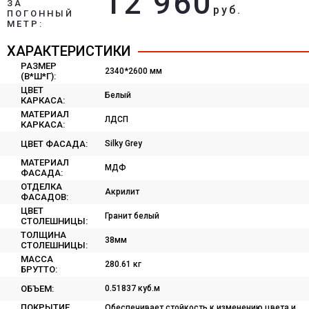
12 960
ЗА
руб.
ПОГОННЫЙ
МЕТР:
ХАРАКТЕРИСТИКИ
РАЗМЕР
2340*2600 мм
(В*Ш*Г):
ЦВЕТ
Белый
КАРКАСА:
МАТЕРИАЛ
ЛДСП
КАРКАСА:
ЦВЕТ ФАСАДА:
Silky Grey
МАТЕРИАЛ
МДФ
ФАСАДА:
ОТДЕЛКА
Акрилит
ФАСАДОВ:
ЦВЕТ
Гранит белый
СТОЛЕШНИЦЫ:
ТОЛЩИНА
38мм
СТОЛЕШНИЦЫ:
МАССА
280.61 кг
БРУТТО:
ОБЪЕМ:
0.51837 куб.м
ПОКРЫТИЕ
Обеспечивает стойкость к изменению цвета и