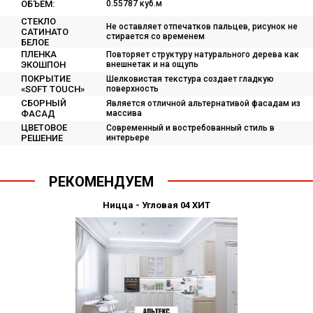
ОБЪЕМ:
0.55787 куб.м
СТЕКЛО
Не оставляет отпечатков пальцев, рисунок не
САТИНАТО
стирается со временем
БЕЛОЕ
ПЛЕНКА
Повторяет структуру натурального дерева как
ЭКОШПОН
внешнетак и на ощупь
ПОКРЫТИЕ
Шелковистая текстура создает гладкую
«SOFT TOUCH»
поверхность
СБОРНЫЙ
Является отличной альтернативой фасадам из
ФАСАД
массива
ЦВЕТОВОЕ
Современный и востребованный стиль в
РЕШЕНИЕ
интерьере
РЕКОМЕНДУЕМ
Ницца - Угловая 04 ХИТ