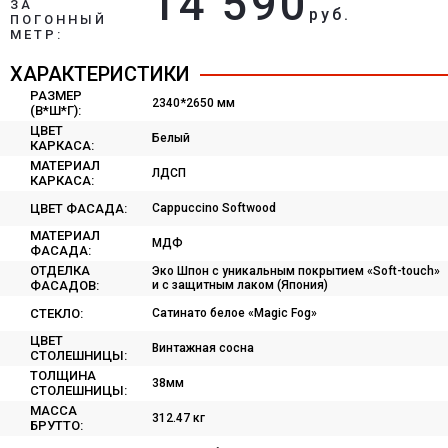
14 590
ЗА
руб.
ПОГОННЫЙ
МЕТР:
ХАРАКТЕРИСТИКИ
РАЗМЕР
2340*2650 мм
(В*Ш*Г):
ЦВЕТ
Белый
КАРКАСА:
МАТЕРИАЛ
ЛДСП
КАРКАСА:
ЦВЕТ ФАСАДА:
Cappuccino Softwood
МАТЕРИАЛ
МДФ
ФАСАДА:
ОТДЕЛКА
Эко Шпон с уникальным покрытием «Soft-touch»
ФАСАДОВ:
и с защитным лаком (Япония)
СТЕКЛО:
Сатинато белое «Magic Fog»
ЦВЕТ
Винтажная сосна
СТОЛЕШНИЦЫ:
ТОЛЩИНА
38мм
СТОЛЕШНИЦЫ:
МАССА
312.47 кг
БРУТТО: