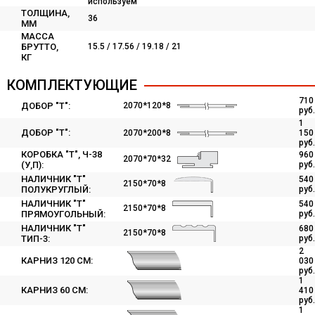
используем
ТОЛЩИНА,
36
ММ
МАССА
БРУТТО,
15.5 / 17.56 / 19.18 / 21
КГ
КОМПЛЕКТУЮЩИЕ
710
ДОБОР "Т":
2070*120*8
руб.
1
ДОБОР "Т":
2070*200*8
150
руб.
КОРОБКА "Т", Ч-38
960
2070*70*32
(У,П):
руб.
НАЛИЧНИК "Т"
540
2150*70*8
ПОЛУКРУГЛЫЙ:
руб.
НАЛИЧНИК "Т"
540
2150*70*8
ПРЯМОУГОЛЬНЫЙ:
руб.
НАЛИЧНИК "Т"
680
2150*70*8
ТИП-3:
руб.
2
КАРНИЗ 120 СМ:
030
руб.
1
КАРНИЗ 60 СМ:
410
руб.
1