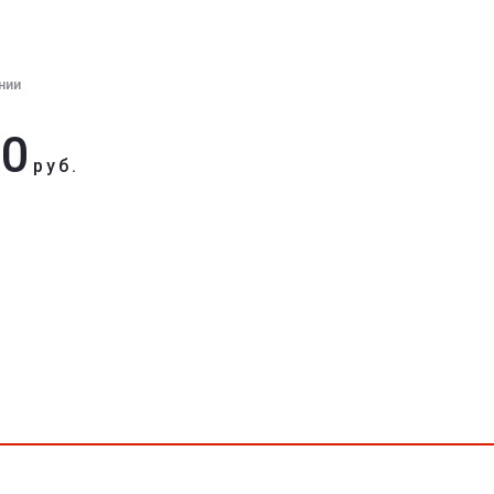
нии
80
руб.