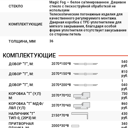
Magic Fog — белое сатинированное. Дешевое
СТЕКЛО
стекло с пескоструйной обработкой не
используем
Телескопические погонажные изделия для
качественного регулируемого монтажа.
Дверная коробка с TPE-уплотнителем для
КОМПЛЕКТУЮЩИЕ
мягкого закрывания, благодаря особой
форме уплотнителя отсутствует закусывание
со стороны петель
ТОЛЩИНА, ММ
36
КОМПЛЕКТУЮЩИЕ
540
ДОБОР "Т", М:
2070*100*8
руб.
810
ДОБОР "Т", М:
2070*150*8
руб.
1
ДОБОР "Т", М:
2070*200*8
040
руб.
КОРОБКА "Т" (У,П)
730
2070*70*32
М:
руб.
КОРОБКА "Т" МДФ/
860
2070*70*40
ЛВЛ (У,П):
руб.
НАЛИЧНИК "Т"
430
2150*70*8
ТИП-0, (20*3) М:
руб.
ПРИТВОРНАЯ
340
2000*30*8
ПЛАНКА, М:
руб.