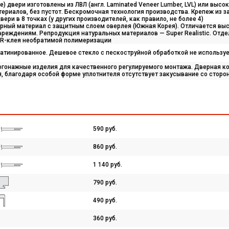
) двери изготовлены из ЛВЛ (англ. Laminated Veneer Lumber, LVL) или выс
териалов, без пустот. Бескромочная технология производства. Крепеж из 
ери в 8 точках (у других производителей, как правило, не более 4)
урный материал с защитным слоем оверлея (Южная Корея). Отличается вы
реждениям. Репродукция натуральных материалов — Super Realistic. Отд
R-клея необратимой полимеризации
сатинированное. Дешевое стекло с пескоструйной обработкой не использу
огонажные изделия для качественного регулируемого монтажа. Дверная ко
, благодаря особой форме уплотнителя отсутствует закусывание со сторо
590 руб.
860 руб.
1 140 руб.
790 руб.
490 руб.
360 руб.