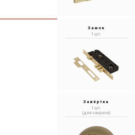
Замок
1 шт.
Завёртка
1 шт.
(для санузла)