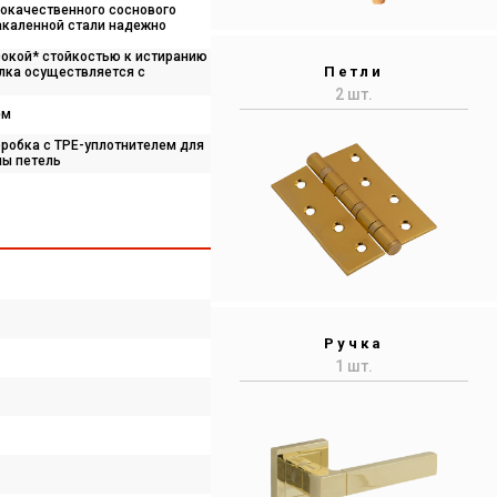
ококачественного соснового
закаленной стали надежно
сокой* стойкостью к истиранию
Петли
елка осуществляется с
2 шт.
ем
робка с TPE-уплотнителем для
ны петель
Ручка
1 шт.