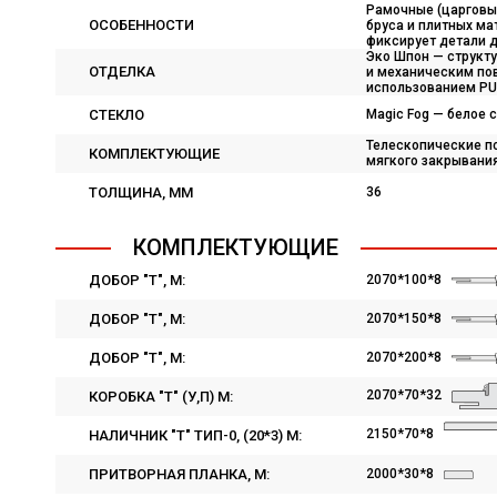
Рамочные (царговые
ОСОБЕННОСТИ
бруса и плитных ма
фиксирует детали дв
Эко Шпон — структ
ОТДЕЛКА
и механическим пов
использованием PU
СТЕКЛО
Magic Fog — белое 
Телескопические п
КОМПЛЕКТУЮЩИЕ
мягкого закрывания
ТОЛЩИНА, ММ
36
КОМПЛЕКТУЮЩИЕ
ДОБОР "Т", М:
2070*100*8
ДОБОР "Т", М:
2070*150*8
ДОБОР "Т", М:
2070*200*8
2070*70*32
КОРОБКА "Т" (У,П) М:
2150*70*8
НАЛИЧНИК "Т" ТИП-0, (20*3) М:
ПРИТВОРНАЯ ПЛАНКА, М:
2000*30*8