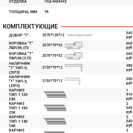
ОТДЕЛКА
Под окраску
ТОЛЩИНА, ММ
36
КОМПЛЕКТУЮЩИЕ
540
ДОБОР "Т":
2070*120*12
руб.
КОРОБКА "Т"
660
2070*70*32
ЛВЛ/М, (П):
руб.
КОРОБКА "Т"
660
2070*70*32
ЛВЛ/М (У,П):
руб.
НАЛИЧНИК
380
2150*70*12
"Т" ТИП-0,
руб.
(20*3):
НАЛИЧНИК
500
2150*75*12
"Т" ТИП-3,
руб.
(20*3):
КАРНИЗ
1
ТИП-1 120
910
руб.
СМ:
КАРНИЗ
2
ТИП-1 130
540
руб.
СМ:
КАРНИЗ
2
ТИП-1 140
540
руб.
СМ:
КАРНИЗ
2