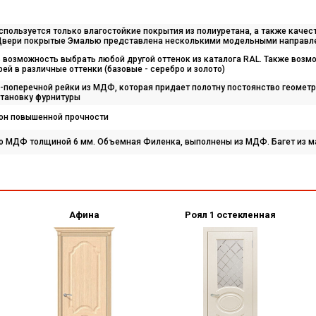
пользуется только влагостойкие покрытия из полиуретана, а также качес
 Двери покрытые Эмалью представлена несколькими модельными направл
 возможность выбрать любой другой оттенок из каталога RAL. Также возм
й в различные оттенки (базовые - серебро и золото)
о-поперечной рейки из МДФ, которая придает полотну постоянство геомет
тановку фурнитуры
он повышенной прочности
о МДФ толщиной 6 мм. Объемная Филенка, выполнены из МДФ. Багет из м
Афина
Роял 1 остекленная