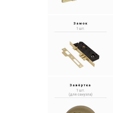
Замок
1 шт.
Завёртка
1 шт.
(для санузла)