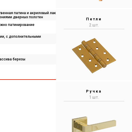
твенная патина и акриловый лак
ениями дверных полотен
Петли
ожно патинирование
2 шт.
рии, с дополнительными
ассива березы
Ручка
1 шт.