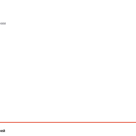
нии
рей