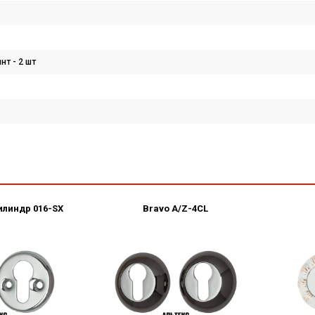
инт - 2 шт
илиндр 016-SX
Bravo А/Z-4CL