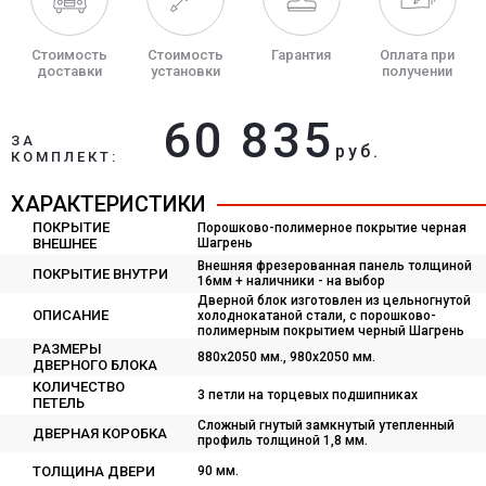
Стоимость
Стоимость
Гарантия
Оплата при
доставки
установки
получении
60 835
ЗА
руб.
КОМПЛЕКТ:
ХАРАКТЕРИСТИКИ
ПОКРЫТИЕ
Порошково-полимерное покрытие черная
ВНЕШНЕЕ
Шагрень
Внешняя фрезерованная панель толщиной
ПОКРЫТИЕ ВНУТРИ
16мм + наличники - на выбор
Дверной блок изготовлен из цельногнутой
ОПИСАНИЕ
холоднокатаной стали, с порошково-
полимерным покрытием черный Шагрень
РАЗМЕРЫ
880x2050 мм., 980х2050 мм.
ДВЕРНОГО БЛОКА
КОЛИЧЕСТВО
3 петли на торцевых подшипниках
ПЕТЕЛЬ
Сложный гнутый замкнутый утепленный
ДВЕРНАЯ КОРОБКА
профиль толщиной 1,8 мм.
ТОЛЩИНА ДВЕРИ
90 мм.