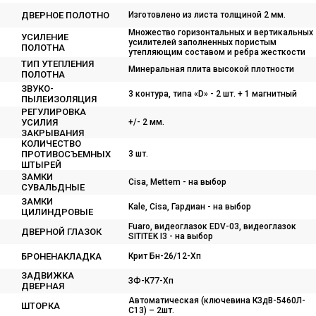
ДВЕРНОЕ ПОЛОТНО
Изготовлено из листа толщиной 2 мм.
Множество горизонтальных и вертикальных
УСИЛЕНИЕ
усилителей заполненных пористым
ПОЛОТНА
утепляющим составом и ребра жесткости
ТИП УТЕПЛЕНИЯ
Минеральная плита высокой плотности
ПОЛОТНА
ЗВУКО-
3 контура, типа «D» - 2 шт. + 1 магнитный
ПЫЛЕИЗОЛЯЦИЯ
РЕГУЛИРОВКА
УСИЛИЯ
+/- 2 мм.
ЗАКРЫВАНИЯ
КОЛИЧЕСТВО
ПРОТИВОСЪЕМНЫХ
3 шт.
ШТЫРЕЙ
ЗАМКИ
Cisa, Mettem - на выбор
СУВАЛЬДНЫЕ
ЗАМКИ
Kale, Cisa, Гардиан - на выбор
ЦИЛИНДРОВЫЕ
Fuaro, видеоглазок EDV-03, видеоглазок
ДВЕРНОЙ ГЛАЗОК
SITITEK I3 - на выбор
БРОНЕНАКЛАДКА
Крит Бн-26/12-Хп
ЗАДВИЖКА
ЗФ-К77-Хп
ДВЕРНАЯ
Автоматическая (ключевина КЗдВ-5460Л-
ШТОРКА
С13) – 2шт.