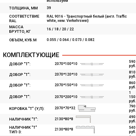
используем
ТОЛЩИНА, ММ
39
СООТВЕТСТВИЕ
RAL 9016 - Транспортный белый (англ. Traffic
RAL
white, нем. Verkehrswei)
МАССА
16 / 18 / 20 / 22
БРУТТО, КГ
ОБЪЕМ, КУБ.М
0.055 / 0.064 / 0.073 / 0.082
КОМПЛЕКТУЮЩИЕ
590
ДОБОР "Т":
2070*100*10
руб.
810
ДОБОР "Т":
2070*120*10
руб.
860
ДОБОР "Т":
2070*150*10
руб.
1
ДОБОР "Т":
2070*200*10
150
руб.
790
2070*70*32
КОРОБКА "Т" (У,П):
руб.
490
2130*80*8
НАЛИЧНИК "Т":
руб.
НАЛИЧНИК "Т"
540
2130*80*8
ТИП-3:
руб.