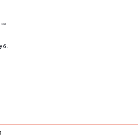
нии
уб.
)