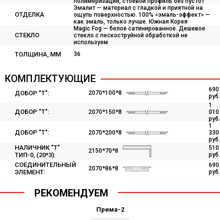
полимеризации, стоевой профиль без пустот
Эмалит — материал с гладкой и приятной на
ОТДЕЛКА
ощупь поверхностью. 100% «эмаль-эффект» —
как эмаль, только лучше. Южная Корея
Magic Fog — белое сатинированное. Дешевое
СТЕКЛО
стекло с пескоструйной обработкой не
используем
ТОЛЩИНА, ММ
36
КОМПЛЕКТУЮЩИЕ
690
ДОБОР "Т":
2070*100*8
руб.
1
ДОБОР "Т":
2070*150*8
010
руб.
1
ДОБОР "Т":
2070*200*8
330
руб.
НАЛИЧНИК "Т"
510
2150*70*8
ТИП-0, (20*3):
руб.
СОЕДИНИТЕЛЬНЫЙ
690
2070*86*8
ЭЛЕМЕНТ:
руб.
РЕКОМЕНДУЕМ
Прима-2