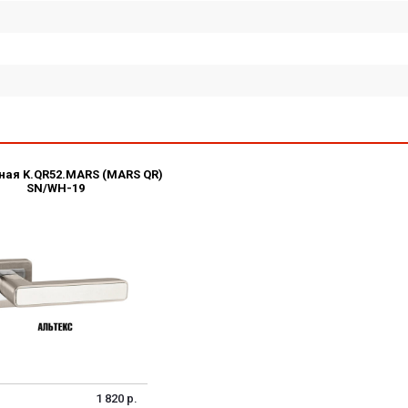
ная K.QR52.MARS (MARS QR)
SN/WH-19
1 820 р.