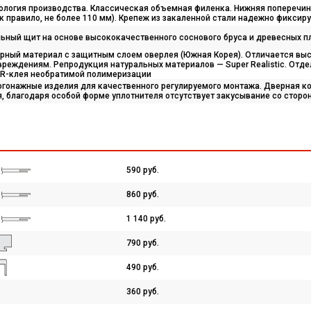
логия производства. Классическая объемная филенка. Нижняя поперечина
к правило, не более 110 мм). Крепеж из закаленной стали надежно фиксиру
ьный щит на основе высококачественного соснового бруса и древесных п
урный материал с защитным слоем оверлея (Южная Корея). Отличается вы
реждениям. Репродукция натуральных материалов — Super Realistic. Отд
R-клея необратимой полимеризации
огонажные изделия для качественного регулируемого монтажа. Дверная ко
, благодаря особой форме уплотнителя отсутствует закусывание со сторо
590 руб.
860 руб.
1 140 руб.
790 руб.
490 руб.
360 руб.