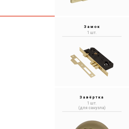
Замок
1 шт.
Завёртка
1 шт.
(для санузла)