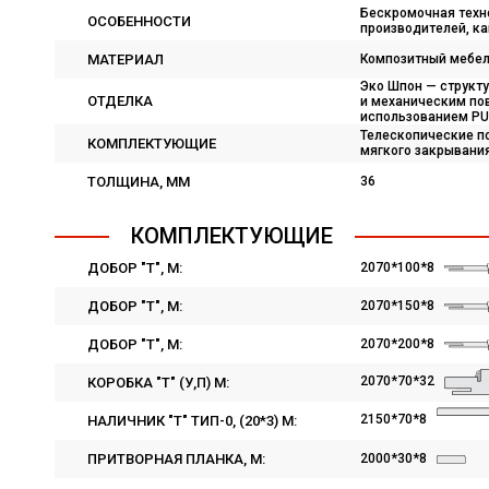
Бескромочная техно
ОСОБЕННОСТИ
производителей, ка
МАТЕРИАЛ
Композитный мебел
Эко Шпон — структ
ОТДЕЛКА
и механическим пов
использованием PU
Телескопические п
КОМПЛЕКТУЮЩИЕ
мягкого закрывания
ТОЛЩИНА, ММ
36
КОМПЛЕКТУЮЩИЕ
ДОБОР "Т", M:
2070*100*8
ДОБОР "Т", М:
2070*150*8
ДОБОР "Т", М:
2070*200*8
2070*70*32
КОРОБКА "Т" (У,П) М:
2150*70*8
НАЛИЧНИК "Т" ТИП-0, (20*3) М:
ПРИТВОРНАЯ ПЛАНКА, М:
2000*30*8