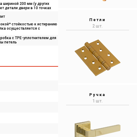
 шириной 200 мм (у других
ет детали двери в 10 точках
лит
Петли
сокой* стойкостью к истиранию
2 шт.
елка осуществляется с
робка с TPE-уплотнителем для
ны петель
Ручка
1 шт.