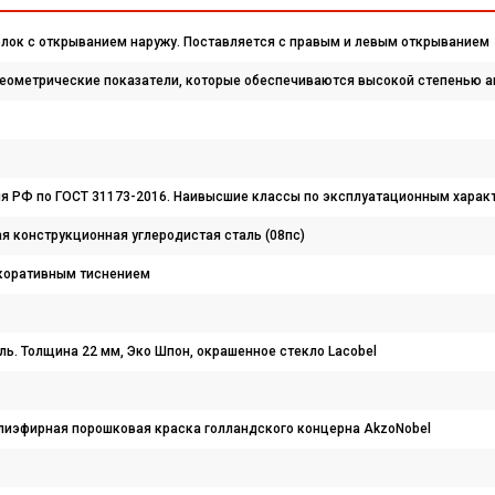
блок с открыванием наружу. Поставляется с правым и левым открыванием
геометрические показатели, которые обеспечиваются высокой степенью а
 РФ по ГОСТ 31173-2016. Наивысшие классы по эксплуатационным характе
я конструкционная углеродистая сталь (08пс)
екоративным тиснением
ь. Толщина 22 мм, Эко Шпон, окрашенное стекло Lacobel
лиэфирная порошковая краска голландского концерна AkzoNobel