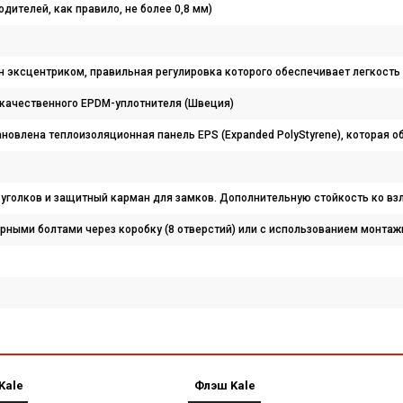
водителей, как правило, не более 0,8 мм)
н эксцентриком, правильная регулировка которого обеспечивает легкост
окачественного EPDM-уплотнителя (Швеция)
ановлена теплоизоляционная панель EPS (Expanded PolyStyrene), которая
уголков и защитный карман для замков. Дополнительную стойкость ко в
рными болтами через коробку (8 отверстий) или с использованием монтажн
Kale
Флэш Kale