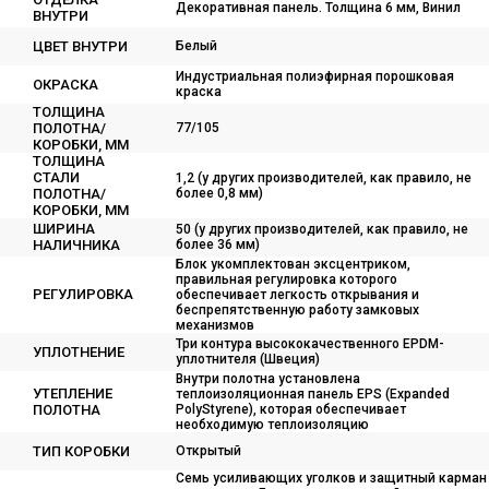
Декоративная панель. Толщина 6 мм, Винил
ВНУТРИ
ЦВЕТ ВНУТРИ
Белый
Индустриальная полиэфирная порошковая
ОКРАСКА
краска
ТОЛЩИНА
ПОЛОТНА/
77/105
КОРОБКИ, ММ
ТОЛЩИНА
СТАЛИ
1,2 (у других производителей, как правило, не
ПОЛОТНА/
более 0,8 мм)
КОРОБКИ, ММ
ШИРИНА
50 (у других производителей, как правило, не
НАЛИЧНИКА
более 36 мм)
Блок укомплектован эксцентриком,
правильная регулировка которого
РЕГУЛИРОВКА
обеспечивает легкость открывания и
беспрепятственную работу замковых
механизмов
Три контура высококачественного EPDM-
УПЛОТНЕНИЕ
уплотнителя (Швеция)
Внутри полотна установлена
УТЕПЛЕНИЕ
теплоизоляционная панель EPS (Expanded
ПОЛОТНА
PolyStyrene), которая обеспечивает
необходимую теплоизоляцию
ТИП КОРОБКИ
Открытый
Семь усиливающих уголков и защитный карман