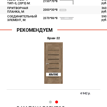
2150*70*8
ТИП-0, (20*3) М:
руб.
ПРИТВОРНАЯ
360
2000*30*8
ПЛАНКА, М:
руб.
СОЕДИНИТЕЛЬНЫЙ
590
2070*86*8
ЭЛЕМЕНТ, М:
руб.
РЕКОМЕНДУЕМ
Брав-22
4 942 р.