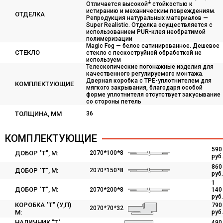
Отличается высокой* стойкостью к
истиранию и механическим повреждениям.
ОТДЕЛКА
Репродукция натуральных материалов —
Super Realistic. Отделка осуществляется с
использованием PUR-клея необратимой
полимеризации
Magic Fog — белое сатинированное. Дешевое
СТЕКЛО
стекло с пескоструйной обработкой не
используем
Телескопические погонажные изделия для
качественного регулируемого монтажа.
Дверная коробка с TPE-уплотнителем для
КОМПЛЕКТУЮЩИЕ
мягкого закрывания, благодаря особой
форме уплотнителя отсутствует закусывание
со стороны петель
ТОЛЩИНА, ММ
36
КОМПЛЕКТУЮЩИЕ
590
ДОБОР "Т", M:
2070*100*8
руб.
860
ДОБОР "Т", М:
2070*150*8
руб.
1
ДОБОР "Т", М:
2070*200*8
140
руб.
КОРОБКА "Т" (У,П)
790
2070*70*32
М:
руб.
НАЛИЧНИК "Т"
490