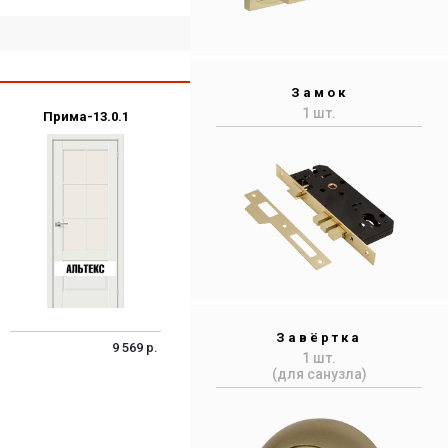
Замок
1 шт.
Прима-13.0.1
Завёртка
9 569 р.
1 шт.
(для санузла)