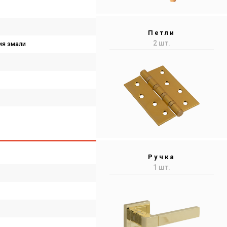
Петли
2 шт.
ия эмали
Ручка
1 шт.