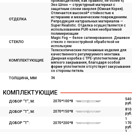
производителей, как правило, не более 4)
Эко Шпон — структурный материал с
защитным слоем оверлея (Южная Корея).
Отличается высокой* стойкостью к
истиранию и механическим повреждениям.
ОТДЕЛКА
Репродукция натуральных материалов —
Super Realistic. Отделка осуществляется с
использованием PUR-клея необратимой
полимеризации
Magic Fog — белое сатинированное. Дешевое
СТЕКЛО
стекло с пескоструйной обработкой не
используем
Телескопические погонажные изделия для
качественного регулируемого монтажа.
Дверная коробка с TPE-уплотнителем для
КОМПЛЕКТУЮЩИЕ
мягкого закрывания, благодаря особой
форме уплотнителя отсутствует закусывание
со стороны петель
ТОЛЩИНА, ММ
36
КОМПЛЕКТУЮЩИЕ
540
ДОБОР "Т", М:
2070*100*8
руб.
810
ДОБОР "Т", М:
2070*150*8
руб.
1
ДОБОР "Т":
2070*200*8
170
руб.
1