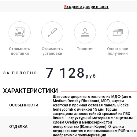
Входные двери в цвет
Стоимость
Стоимость
Гарантия
Оплата при
доставки
установки
получении
7 128
ЗА ПОЛОТНО:
руб.
ХАРАКТЕРИСТИКИ
Щитовые двери изготовлены из МДФ (англ.
Medium Density Fibreboard, MDF), внутри
ОСОБЕННОСТИ
жесткая и прочная сотовая панель Blocks
honeycomb с ячейкой 15 мм. Торцы
защищены износостойкой кромкой из ПВХ
Винил — структурный материал с защитным
слоем Overlay и мелкозернистой
ОТДЕЛКА
поверхностью (Южная Корея). Отделка
осуществляется с использованием PUR-клея
необратимой полимеризации