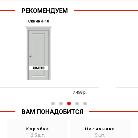
РЕКОМЕНДУЕМ
Брав-1.55
.
7 458 р
ВАМ ПОНАДОБИТСЯ
Коробка
Наличники
2.5 шт.
5 шт.