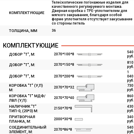
Телескопические погонажные изделия для
качественного регулируемого монтажа.
Дверная коробка с TPE-уплотнителем для
КОМПЛЕКТУЮЩИЕ
мягкого закрывания, благодаря особой
форме уплотнителя отсутствует закусывание
со стороны петель
ТОЛЩИНА, ММ
36
КОМПЛЕКТУЮЩИЕ
540
ДОБОР "Т", М:
2070*100*8
руб.
810
ДОБОР "Т", М:
2070*150*8
руб.
1
ДОБОР "Т", М:
2070*200*8
040
руб.
КОРОБКА "Т" (У,П)
730
2070*70*32
М:
руб.
КОРОБКА "Т" МДФ/
860
2070*70*40
ЛВЛ (У,П):
руб.
НАЛИЧНИК "Т"
430
2150*70*8
ТИП-0, (20*3) М:
руб.
ПРИТВОРНАЯ
340
2000*30*8
ПЛАНКА, М:
руб.
СОЕДИНИТЕЛЬНЫЙ
540
2070*86*8
ЭЛЕМЕНТ, М:
руб.