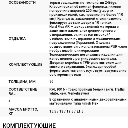
ОСОБЕННОСТИ
торцы защищены по технологии 2-Edge.
Классическая объемная филенка, нижняя
поперечина шириной 200 мм (у других
производителей, как правило, не более 110
мм). Крепеж из закаленной стали надежно
фиксирует детали двери в 10 точках
Hard Flex AR — декоративный материал с
защитным лаком электронно-лучевого
отверждения, отличается высокой*
ОТДЕЛКА
стойкостью к истиранию и механическим
повреждениям (Германия). Отделка
осуществляется с использованием PUR-клея
необратимой полимеризации
Телескопические погонажные изделия для
качественного регулируемого монтажа.
Дверная коробка с TPE-уплотнителем для
КОМПЛЕКТУЮЩИЕ
мягкого закрывания, благодаря особой
форме уплотнителя отсутствует закусывание
со стороны петель
ТОЛЩИНА, ММ
36
СООТВЕТСТВИЕ
RAL 9016 - Транспортный белый (англ. Traffic
RAL
white, нем. Verkehrswei)
В сравнении с аналогичными декоративными
*
материалами типа Finish Flex
МАССА БРУТТО,
15.5 / 18 / 19.5 / 21.5
КГ
КОМПЛЕКТУЮЩИЕ